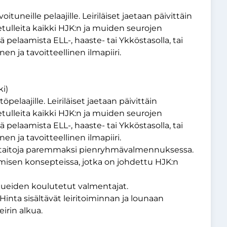
oituneille pelaajille. Leiriläiset jaetaan päivittäin
etulleita kaikki HJK:n ja muiden seurojen
ää pelaamista ELL-, haaste- tai Ykköstasolla, tai
en ja tavoitteellinen ilmapiiri.
i)
öpelaajille. Leiriläiset jaetaan päivittäin
etulleita kaikki HJK:n ja muiden seurojen
ää pelaamista ELL-, haaste- tai Ykköstasolla, tai
en ja tavoitteellinen ilmapiiri.
ilötaitoja paremmaksi pienryhmävalmennuksessa.
amisen konsepteissa, jotka on johdettu HJK:n
ueiden koulutetut valmentajat.
 Hinta sisältävät leiritoiminnan ja lounaan
irin alkua.