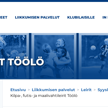
EET
LIIKKUMISEN PALVELUT
KLUBILAISILLE
IN
IT TÖÖLÖ
Etusivu
>
Liikkumisen palvelut
>
Leirit
>
Syysl
Kilpa-, futis- ja maalivahtileirit Töölö