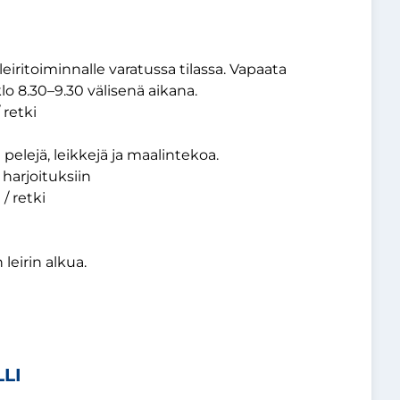
leiritoiminnalle varatussa tilassa. Vapaata
lo 8.30–9.30 välisenä aikana.
 retki
pelejä, leikkejä ja maalintekoa.
 harjoituksiin
 / retki
leirin alkua.
LI