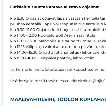
Futisleirin suuntaa antava alustava ohjelma:
klo 8.30 Ohjaajat ottavat lapsia vastaan kentällä tai 
puuhaa kentällä. Lapsi voi saapua leirille aamuisin k
klo 9.30–11.00 Ohjattu futisharjoitus / liikuntaleikki /
klo 11.00–12.00 Ruokailu Bolt Arenan ravintola
klo 12.00–13.00 Mahdollisuus rauhoittumiselle, sekä 
klo 13.15 Välipala ja valmistautuminen päivän toisiin
klo 14.00–15.30 Ohjattu futisharjoitus / liikuntaleikki
klo 15.30–16.00 Leiripäivä päättyy, lähtö kotiin
Tarkempi leiri-info lähetetään sähköpostitse ennen 
Lisätietoja leireistä tarvittaessa: leiritoiminta@hjk.fi
MAALIVAHTILEIRI, TÖÖLÖN KUPLAHAL