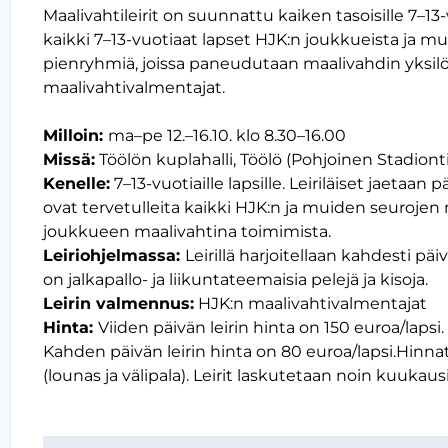
Maalivahtileirit on suunnattu kaiken tasoisille 7–13-vuo
kaikki 7–13-vuotiaat lapset HJK:n joukkueista ja m
pienryhmiä, joissa paneudutaan maalivahdin yksilöl
maalivahtivalmentajat.
Milloin:
ma–pe 12.–16.10. klo 8.30–16.00
Missä:
Töölön kuplahalli, Töölö (Pohjoinen Stadionti
Kenelle:
7–13-vuotiaille lapsille. Leiriläiset jaetaan
ovat tervetulleita kaikki HJK:n ja muiden seurojen m
joukkueen maalivahtina toimimista.
Leiriohjelmassa:
Leirillä harjoitellaan kahdesti päi
on jalkapallo- ja liikuntateemaisia pelejä ja kisoja.
Leirin valmennus:
HJK:n maalivahtivalmentajat
Hinta:
Viiden päivän leirin hinta on 150 euroa/lapsi.
Kahden päivän leirin hinta on 80 euroa/lapsi.Hinnat 
(lounas ja välipala). Leirit laskutetaan noin kuukaus