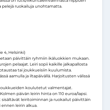
älissä on futis/liikuntaleirivalinnasta riippuen
ja pelejä ruokailuja unohtamatta.
e 4, Helsinki)
set jaetaan päivittäin ryhmiin ikäluokkien mukaan.
ojen pelaajat. Leiri sopii kaikille jalkapallosta
lotaustaa tai joukkueisiin kuulumista.
ässä aamulla ja iltapäivällä. Harjoitusten välissä
joukkueiden koulutetut valmentajat.
 Kolmen päivän leirin hinta on 110 euroa/lapsi.
sisältävät leiritoiminnan ja ruokailut päivittäin
i ennen leirin alkua.