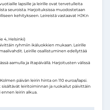
tiaille lapsille ja leirille ovat tervetulleita
uista seuroista. Harjoituksissa muodostetaan
liseen kehitykseen. Leireistä vastaavat HJK:n
e 4, Helsinki)
 päivittäin ryhmiin ikäluokkien mukaan. Leirille
aalivahdit. Leirille osallistuminen edellyttää
vässä aamulla ja iltapäivällä. Harjoitusten välissä
 Kolmen päivän leirin hinta on 110 euroa/lapsi.
sisältävät leiritoiminnan ja ruokailut päivittäin
i ennen leirin alkua.