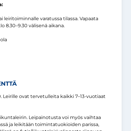
a:
i leiritoiminnalle varatussa tilassa. Vapaata
lo 8.30–9.30 välisenä aikana.
tola
ENTTÄ
. Leirille ovat tervetulleita kaikki 7–13-vuotiaat
liikuntaleirin. Leipainotusta voi myös vaihtaa
vässä ja leikitään toimintatuokioiden parissa,