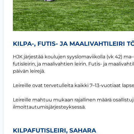
KILPA-, FUTIS- JA MAALIVAHTILEIRI 
HJK järjestää koulujen syyslomaviikolla (vk 42) ma–pe
futisleirin, ja maalivahtien leirin. Futis- ja maalivaht
päivän leirejä.
Leireille ovat tervetulleita kaikki 7–13-vuotiaat lap
Leireille mahtuu mukaan rajallinen määrä osallistuji
ilmoittautumisjärjesteyksessä.
KILPAFUTISLEIRI, SAHARA