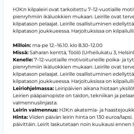
HJK:n kilpaleiri ovat tarkoitettu 7–12-vuotiaille motiv
pienryhmiin ikäluokkien mukaan. Leirille ovat terv
kilpatason pelaajat. Leirille osallistuminen edellytt
kilpatason joukkueessa. Harjoituksissa on kilpailullin
Milloin:
ma-pe 12.–16.10. klo 8.30–12.00
Missä:
Saharan kenttä, Töölö (Urheilukatu 3, Helsink
Kenelle:
7–12-vuotiaille motivoituneille poika- ja tytt
pienryhmiin ikäluokkien mukaan. Leirille ovat terv
kilpatason pelaajat. Leirille osallistuminen edellytt
kilpatason joukkueessa. Harjoituksissa on kilpailullin
Leiriohjelmassa:
Leiripäivien aikana hiotaan yks
Leirien pääpainopiste on taidon, tekniikan ja pela
valmennuslinjasta.
Leirin valmennus:
HJK:n akatemia- ja haastejoukk
Hinta:
Viiden päivän leirin hinta on 130 euroa/lapsi.
päivittäin. Leirit laskutetaan noin kuukausi ennen le