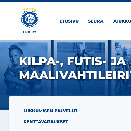
Siirry sivun sisältöön
ETUSIVU
SEURA
JOUKKU
KILPA-, FUTIS- JA
MAALIVAHTILEIR
LIIKKUMISEN PALVELUT
KENTTÄVARAUKSET