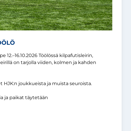
TÖÖLÖ
 12.–16.10.2026 Töölössä kilpafutisleirin,
ileirillä on tarjolla viiden, kolmen ja kahden
set HJK:n joukkueista ja muista seuroista.
a ja paikat täytetään