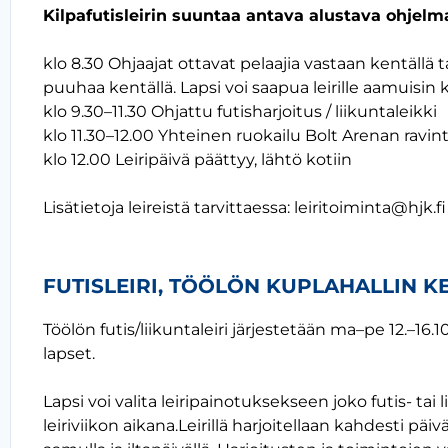
Kilpafutisleirin suuntaa antava alustava ohjelm
klo 8.30 Ohjaajat ottavat pelaajia vastaan kentällä ta
puuhaa kentällä. Lapsi voi saapua leirille aamuisin k
klo 9.30–11.30 Ohjattu futisharjoitus / liikuntaleikki
klo 11.30–12.00 Yhteinen ruokailu Bolt Arenan ravin
klo 12.00 Leiripäivä päättyy, lähtö kotiin
Lisätietoja leireistä tarvittaessa: leiritoiminta@hjk.fi
FUTISLEIRI, TÖÖLÖN KUPLAHALLIN K
Töölön futis/liikuntaleiri järjestetään ma–pe 12.–16.10
lapset.
Lapsi voi valita leiripainotuksekseen joko futis- tai 
leiriviikon aikana.Leirillä harjoitellaan kahdesti päi