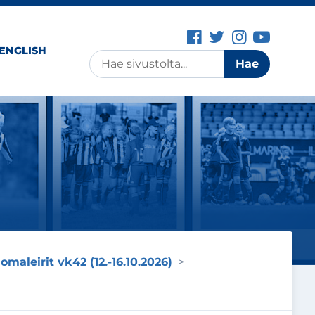
Facebook-siv
Twitter-si
Instagr
YouT
 ENGLISH
Haku
Hae
omaleirit vk42 (12.-16.10.2026)
>