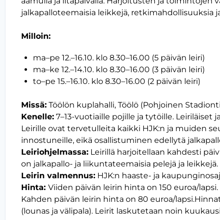
aamulla ja iltapäivällä. Harjoitusten ja toimintojen v
jalkapalloteemaisia leikkejä, retkimahdollisuuksia 
Milloin:
ma–pe 12.–16.10. klo 8.30–16.00 (5 päivän leiri)
ma–ke 12.–14.10. klo 8.30–16.00 (3 päivän leiri)
to–pe 15.–16.10. klo 8.30–16.00 (2 päivän leiri)
Missä:
Töölön kuplahalli, Töölö (Pohjoinen Stadionti
Kenelle:
7–13-vuotiaille pojille ja tytöille. Leiriläi
Leirille ovat tervetulleita kaikki HJK:n ja muiden seur
innostuneille, eikä osallistuminen edellytä jalkapal
Leiriohjelmassa:
Leirillä harjoitellaan kahdesti päiv
on jalkapallo- ja liikuntateemaisia pelejä ja leikkejä.
Leirin valmennus:
HJK:n haaste- ja kaupunginosa
Hinta:
Viiden päivän leirin hinta on 150 euroa/lapsi.
Kahden päivän leirin hinta on 80 euroa/lapsi.Hinnat 
(lounas ja välipala). Leirit laskutetaan noin kuukaus