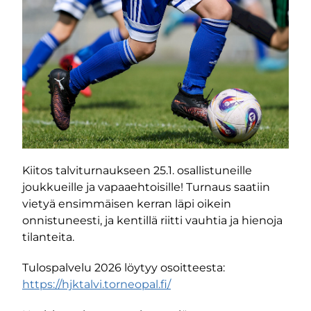
Kiitos talviturnaukseen 25.1. osallistuneille
joukkueille ja vapaaehtoisille! Turnaus saatiin
vietyä ensimmäisen kerran läpi oikein
onnistuneesti, ja kentillä riitti vauhtia ja hienoja
tilanteita.
Tulospalvelu 2026 löytyy osoitteesta:
https://hjktalvi.torneopal.fi/