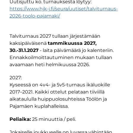
Uutisjuttu ko. turnauksesta löytyy:
https://www.hjk-j.fi/seura/uutiset/talviturnaus-
2026-toolo-pajamaki/
Talviturnaus 2027 tullaan järjestämään
kaksipäiväisenä
tammikuussa 2027,
30.-31.1.2027
- laita päivämäärä jo kalenteriin.
Ennakkoilmoittautuminen mukaan tullaan
avaamaan heti helmikuussa 2026.
2027:
Kyseessä on 4v4- ja 5v5-turnaus ikäluokille
2017–2021. Kaikki ottelut pelataan tiiviillä
aikataululla huippuolosuhteissa Töölön ja
Pajamäen kuplahalleissa.
Peliaika:
25 minuuttia / peli.
Jokaiselle joukkueelle on luvassa vähintään