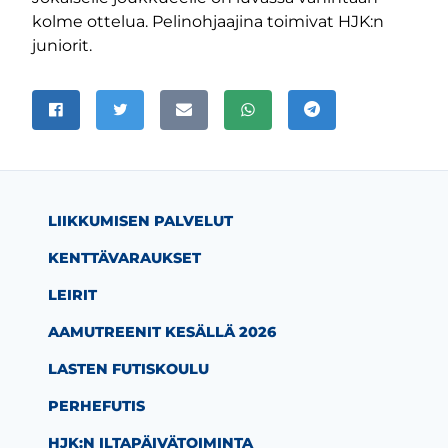
kolme ottelua. Pelinohjaajina toimivat HJK:n
juniorit.
JAA SIVU
Jaa Facebookissa
Jaa Twitterissä
Jaa sähköpostitse
Jaa WhatsAppissa
Jaa Telegramissa
LIIKKUMISEN PALVELUT
KENTTÄVARAUKSET
m-sivu
be-kanava
LEIRIT
AAMUTREENIT KESÄLLÄ 2026
LASTEN FUTISKOULU
PERHEFUTIS
HJK:N ILTAPÄIVÄTOIMINTA