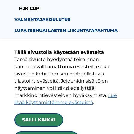
HJK CUP
VALMENTAJAKOULUTUS
LUPA RIEHUA! LASTEN LIIKUNTATAPAHTUMA
Tällä sivustolla käytetään evästeitä
Tämä sivusto hyödyntää toiminnan
Facebook-sivu
Twitter-sivu
Instagram-s
YouTube-
kannalta välttämättömiä evästeitä sekä
sivuston kehittämisen mahdollistavia
tilastointievästeitä. Joidenkin sisältöjen
ON VAIN YKSI KLUBI
näyttäminen voi lisäksi edellyttää
markkinointievästeiden hyväksymistä.
Lue
HJK RY
lisää käyttämistämme evästeistä
.​​​​​​​
Urheilukatu 5
00250 Helsinki
SALLI KAIKKI
Kaikki yhteystiedot
|
Toimintaehdot
|
Tietoa