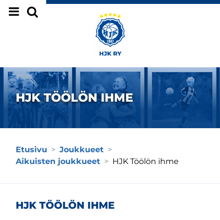
Siirry sivun sisältöön
HJK TÖÖLÖN IHME
Etusivu
>
Joukkueet
>
Aikuisten joukkueet
>
HJK Töölön ihme
HJK TÖÖLÖN IHME