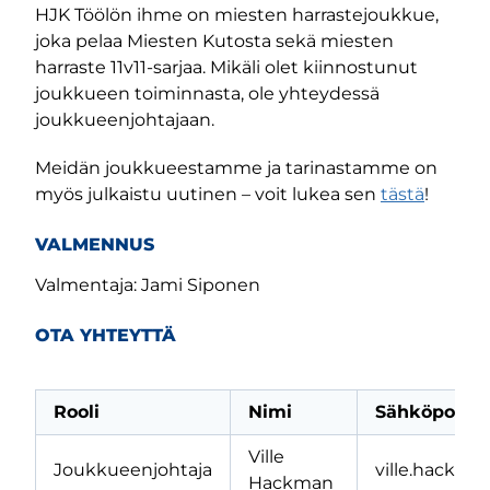
HJK Töölön ihme on miesten harrastejoukkue,
joka pelaa Miesten Kutosta sekä miesten
harraste 11v11-sarjaa. Mikäli olet kiinnostunut
joukkueen toiminnasta, ole yhteydessä
joukkueenjohtajaan.
Meidän joukkueestamme ja tarinastamme on
myös julkaistu uutinen – voit lukea sen
tästä
!
VALMENNUS
Valmentaja: Jami Siponen
OTA YHTEYTTÄ
Rooli
Nimi
Sähköpostio
Ville
Joukkueenjohtaja
ville.hackm
Hackman