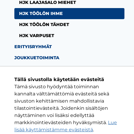
HJK LAAJASALO MIEHET
HJK TÖÖLÖN IHME
HJK TÖÖLÖN TÄHDET
HJK VARPUSET
ERITYISRYHMÄT
JOUKKUETOIMINTA
Tällä sivustolla käytetään evästeitä
Tämä sivusto hyödyntää toiminnan
Facebook-sivu
Twitter-sivu
Instagram-s
YouTube-
kannalta välttämättömiä evästeitä sekä
sivuston kehittämisen mahdollistavia
tilastointievästeitä. Joidenkin sisältöjen
ON VAIN YKSI KLUBI
näyttäminen voi lisäksi edellyttää
markkinointievästeiden hyväksymistä.
Lue
HJK RY
lisää käyttämistämme evästeistä
.​​​​​​​