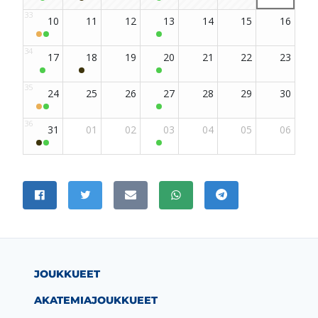
m-sivu
be-kanava
JAA SIVU
Jaa Facebookissa
Jaa Twitterissä
Jaa sähköpostitse
Jaa WhatsAppissa
Jaa Telegramissa
JOUKKUEET
AKATEMIAJOUKKUEET