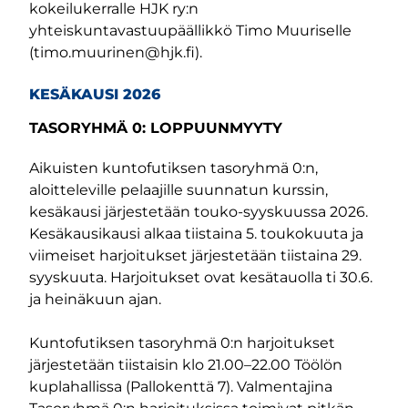
kokeilukerralle HJK ry:n
yhteiskuntavastuupäällikkö Timo Muuriselle
(timo.muurinen@hjk.fi).
KESÄKAUSI 2026
TASORYHMÄ 0: LOPPUUNMYYTY
Aikuisten kuntofutiksen tasoryhmä 0:n,
aloitteleville pelaajille suunnatun kurssin,
kesäkausi järjestetään touko-syyskuussa 2026.
Kesäkausikausi alkaa tiistaina 5. toukokuuta ja
viimeiset harjoitukset järjestetään tiistaina 29.
syyskuuta. Harjoitukset ovat kesätauolla ti 30.6.
ja heinäkuun ajan.
Kuntofutiksen tasoryhmä 0:n harjoitukset
järjestetään tiistaisin klo 21.00–22.00 Töölön
kuplahallissa (Pallokenttä 7). Valmentajina