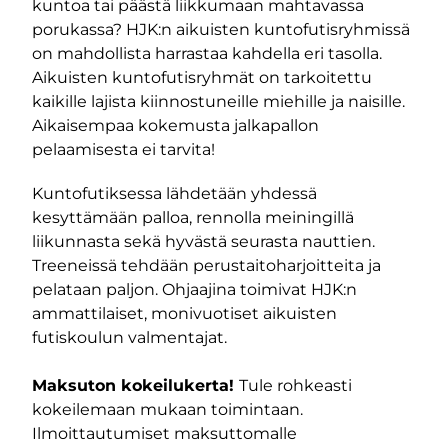
kuntoa tai päästä liikkumaan mahtavassa
porukassa? HJK:n aikuisten kuntofutisryhmissä
on mahdollista harrastaa kahdella eri tasolla.
Aikuisten kuntofutisryhmät on tarkoitettu
kaikille lajista kiinnostuneille miehille ja naisille.
Aikaisempaa kokemusta jalkapallon
pelaamisesta ei tarvita!
Kuntofutiksessa lähdetään yhdessä
kesyttämään palloa, rennolla meiningillä
liikunnasta sekä hyvästä seurasta nauttien.
Treeneissä tehdään perustaitoharjoitteita ja
pelataan paljon. Ohjaajina toimivat HJK:n
ammattilaiset, monivuotiset aikuisten
futiskoulun valmentajat.
Maksuton kokeilukerta!
Tule rohkeasti
m-sivu
be-kanava
kokeilemaan mukaan toimintaan.
Ilmoittautumiset maksuttomalle