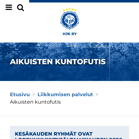
Siirry sivun sisältöön
AIKUISTEN KUNTOFUTIS
Etusivu
>
Liikkumisen palvelut
>
Aikuisten kuntofutis
KESÄKAUDEN RYHMÄT OVAT