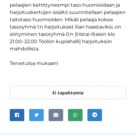
pelaajien kehittyneempi taso huomioidaan ja
harjoituskertojen sisältö suunnitellaan pelaajien
taitotaso huomioiden. Mikäli pelaaja kokee
tasoryhmä 1:n harjoitukset liian haastaviksi, on
siirtyminen tasoryhmä 0:n (tiistai-iltaisin klo
21.00–22.00 Töölön kuplahalli) harjoituksiin
mahdollista.
Tervetuloa mukaan!
JAA SIVU
Jaa Facebookissa
Jaa Twitterissä
Jaa sähköpostitse
Jaa WhatsAppissa
Jaa Telegramissa