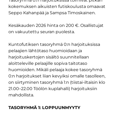
Tasoryhmä 0:n harjoituksissa toimivat pitkän
kokemuksen aikuisten futiskoulusta omaavat
Seppo Kahanpää ja Sampsa Timoskainen.
Kesäkauden 2026 hinta on 200 €. Osallistujat
on vakuutettu seuran puolesta.
Kuntofutiksen tasoryhmä 0:n harjoituksissa
pelaajien lähtötaso huomioidaan ja
harjoituskertojen sisältö suunnitellaan
aloitteleville pelaajille sopiva taitotaso
huomioiden. Mikäli pelaaja kokee tasoryhmä
0:n harjoitukset liian kevyiksi omalle tasolleen,
on siirtyminen tasoryhmä 1:n (tiistai-iltaisin klo
21.00–22.00 Töölön kuplahalli) harjoituksiin
mahdollista.
TASORYHMÄ 1: LOPPUUNMYYTY