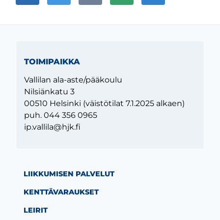
TOIMIPAIKKA
Vallilan ala-aste/pääkoulu
Nilsiänkatu 3
00510 Helsinki (väistötilat 7.1.2025 alkaen)
puh. 044 356 0965
ip.vallila@hjk.fi
LIIKKUMISEN PALVELUT
KENTTÄVARAUKSET
LEIRIT