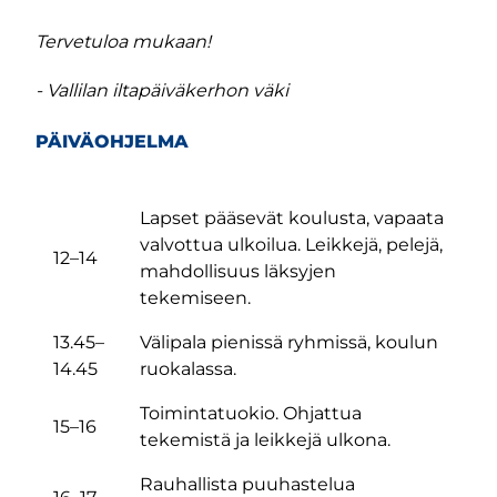
Tervetuloa mukaan!
- Vallilan iltapäiväkerhon väki
PÄIVÄOHJELMA
Lapset pääsevät koulusta, vapaata
valvottua ulkoilua. Leikkejä, pelejä,
12–14
mahdollisuus läksyjen
tekemiseen.
13.45–
Välipala pienissä ryhmissä, koulun
14.45
ruokalassa.
Toimintatuokio. Ohjattua
15–16
tekemistä ja leikkejä ulkona.
Rauhallista puuhastelua