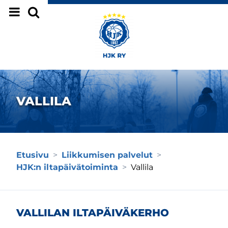
Siirry sivun sisältöön
VALLILA
Etusivu
>
Liikkumisen palvelut
>
HJK:n iltapäivätoiminta
>
Vallila
VALLILAN ILTAPÄIVÄKERHO