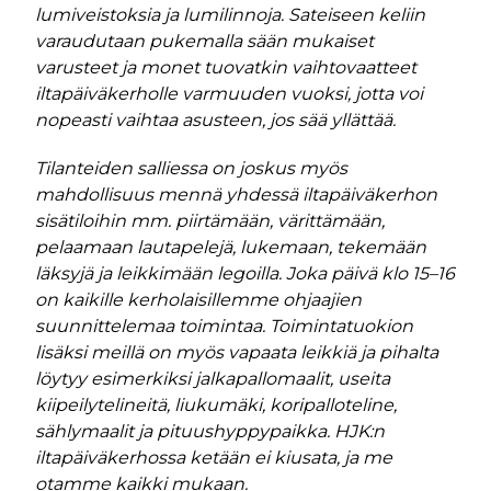
lumiveistoksia ja lumilinnoja. Sateiseen keliin
varaudutaan pukemalla sään mukaiset
varusteet ja monet tuovatkin vaihtovaatteet
iltapäiväkerholle varmuuden vuoksi, jotta voi
nopeasti vaihtaa asusteen, jos sää yllättää.
Tilanteiden salliessa on joskus myös
mahdollisuus mennä yhdessä iltapäiväkerhon
sisätiloihin mm. piirtämään, värittämään,
pelaamaan lautapelejä, lukemaan, tekemään
läksyjä ja leikkimään legoilla. Joka päivä klo 15–16
on kaikille kerholaisillemme ohjaajien
suunnittelemaa toimintaa. Toimintatuokion
lisäksi meillä on myös vapaata leikkiä ja pihalta
löytyy esimerkiksi jalkapallomaalit, useita
kiipeilytelineitä, liukumäki, koripalloteline,
sählymaalit ja pituushyppypaikka. HJK:n
iltapäiväkerhossa ketään ei kiusata, ja me
otamme kaikki mukaan.