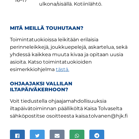
16–17
ulkona/sisällä. Kotiinlähtö.
MITÄ MEILLÄ TOUHUTAAN?
Toimintatuokioissa leikitään erilaisia
perinneleikkejä, joukkuepelejä, askartelua, sekä
yhdessä kaikkea muuta kivaa ja opitaan uusia
m-sivu
be-kanava
asioita.
Katso toimintatuokioiden
esimerkkiohjelma
tästä.
OHJAAJAKSI VALLILAN
ILTAPÄIVÄKERHOON?
Voit tiedustella ohjaajamahdollisuuksia
iltapäivätoiminnan päälliköltä Kaisa Tolvaselta
sähköpostitse osoitteesta kaisa.tolvanen@hjk.fi
JAA SIVU
Jaa Facebookissa
Jaa Twitterissä
Jaa sähköpostitse
Jaa WhatsAppissa
Jaa Telegramissa