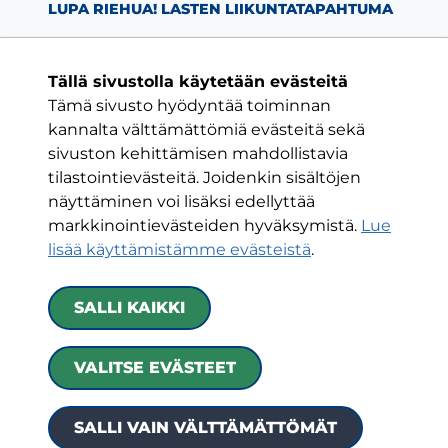
LUPA RIEHUA! LASTEN LIIKUNTATAPAHTUMA
Tällä sivustolla käytetään evästeitä
Tämä sivusto hyödyntää toiminnan
Facebook-sivu
Twitter-sivu
Instagram-s
YouTube-
kannalta välttämättömiä evästeitä sekä
sivuston kehittämisen mahdollistavia
tilastointievästeitä. Joidenkin sisältöjen
ON VAIN YKSI KLUBI
näyttäminen voi lisäksi edellyttää
markkinointievästeiden hyväksymistä.
Lue
HJK RY
lisää käyttämistämme evästeistä
.​​​​​​​
Urheilukatu 5
00250 Helsinki
SALLI KAIKKI
Kaikki yhteystiedot
|
Toimintaehdot
|
Tietoa
VALITSE EVÄSTEET
evästeistä
|
Saavutettavuusseloste
© 2020 HJK ry
SALLI VAIN VÄLTTÄMÄTTÖMÄT