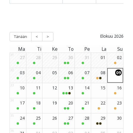
m-sivu
be-kanava