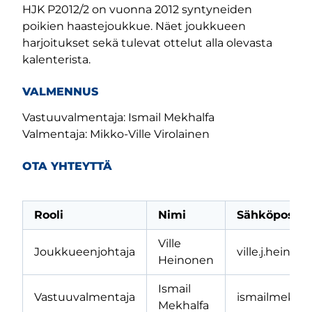
HJK P2012/2 on vuonna 2012 syntyneiden
poikien haastejoukkue. Näet joukkueen
harjoitukset sekä tulevat ottelut alla olevasta
kalenterista.
VALMENNUS
Vastuuvalmentaja: Ismail Mekhalfa
Valmentaja: Mikko-Ville Virolainen
OTA YHTEYTTÄ
Rooli
Nimi
Sähköpostio
Ville
Joukkueenjohtaja
ville.j.hein
Heinonen
Ismail
Vastuuvalmentaja
ismailmekha
Mekhalfa