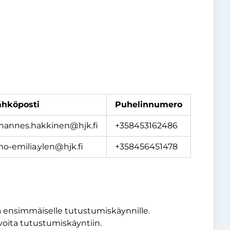
ähköposti
Puhelinnumero
ohannes.hakkinen@hjk.fi
+358453162486
no-emilia.ylen@hjk.fi
+358456451478
ensimmäiselle tutustumiskäynnille.
voita tutustumiskäyntiin.