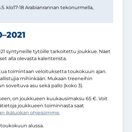
5. klo17-18 Arabianrannan tekonurmella,
–2021
1 syntyneille tytöille tarkoitettu joukkue. Näet
et alla olevasta kalenterista.
tua toimintaan veloituksetta toukokuun ajan.
osallistujia mihinkään. Mukaan treeneihin
un soveltuva asu sekä pallo (koko 3).
älkeen, on joukkueen kuukausimaksu 65 €. Voit
sätietoja joukkueen toiminnasta saat
van ikäluokan ohjeisiimme
.
 toukokuun alussa.