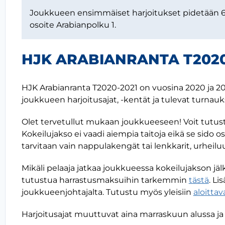
Joukkueen ensimmäiset harjoitukset pidetään 6.
osoite Arabianpolku 1.
HJK ARABIANRANTA T2020
HJK Arabianranta T2020-2021 on vuosina 2020 ja 202
joukkueen harjoitusajat, -kentät ja tulevat turnauks
Olet tervetullut mukaan joukkueeseen! Voit tutus
Kokeilujakso ei vaadi aiempia taitoja eikä se sido 
tarvitaan vain nappulakengät tai lenkkarit, urheilu
Mikäli pelaaja jatkaa joukkueessa kokeilujakson j
tutustua harrastusmaksuihin tarkemmin
tästä
. Li
joukkueenjohtajalta. Tutustu myös yleisiin
aloitta
Harjoitusajat muuttuvat aina marraskuun alussa ja