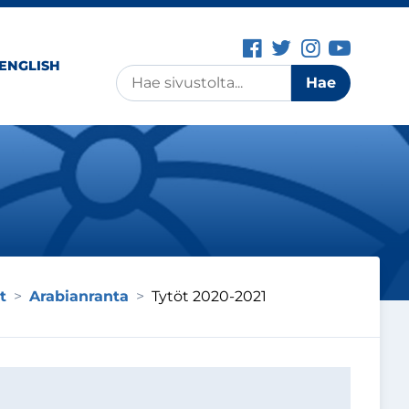
Facebook-siv
Twitter-si
Instagr
YouT
 ENGLISH
Haku
Hae
t
>
Arabianranta
>
Tytöt 2020-2021