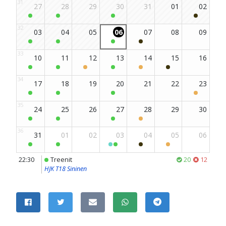
m-sivu
be-kanava
JAA SIVU
Jaa Facebookissa
Jaa Twitterissä
Jaa sähköpostitse
Jaa WhatsAppissa
Jaa Telegramissa