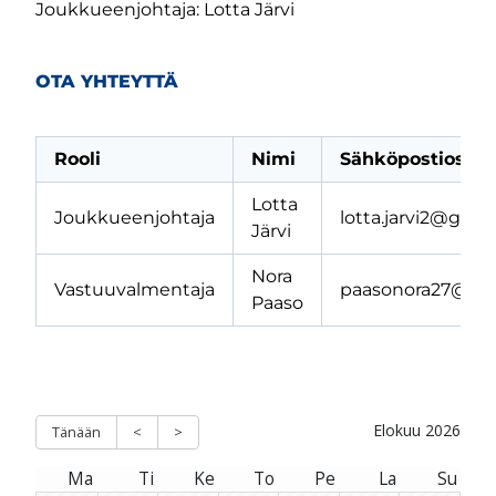
Joukkueenjohtaja: Lotta Järvi
OTA YHTEYTTÄ
Rooli
Nimi
Sähköpostiosoit
Lotta
Joukkueenjohtaja
lotta.jarvi2@gmai
Järvi
Nora
Vastuuvalmentaja
paasonora27@gm
Paaso