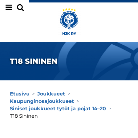
Siirry sivun sisältöön
T18 SININEN
Etusivu
>
Joukkueet
>
Kaupunginosajoukkueet
>
Siniset joukkueet tytöt ja pojat 14–20
>
T18 Sininen