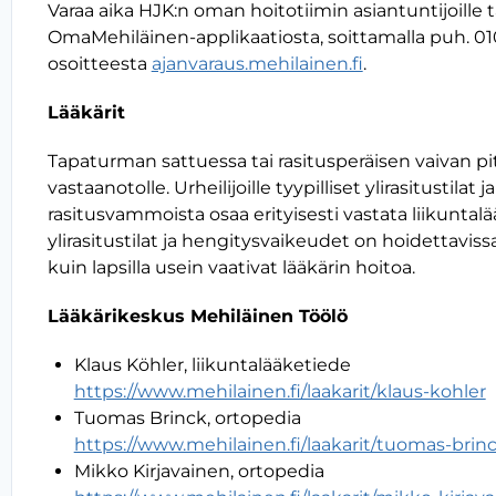
Varaa aika HJK:n oman hoitotiimin asiantuntijoille t
OmaMehiläinen-applikaatiosta, soittamalla puh. 01
osoitteesta
ajanvaraus.mehilainen.fi
.
Lääkärit
Tapaturman sattuessa tai rasitusperäisen vaivan p
vastaanotolle. Urheilijoille tyypilliset ylirasitustila
rasitusvammoista osaa erityisesti vastata liikuntalääk
ylirasitustilat ja hengitysvaikeudet on hoidettavissa.
kuin lapsilla usein vaativat lääkärin hoitoa.
Lääkärikeskus Mehiläinen Töölö
Klaus Köhler, liikuntalääketiede
https://www.mehilainen.fi/laakarit/klaus-kohler
Tuomas Brinck, ortopedia
https://www.mehilainen.fi/laakarit/tuomas-brin
Mikko Kirjavainen, ortopedia