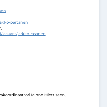
inen
jaakko-partanen
,
/laakarit/jarkko-rasanen
urakoordinaattori Minne Miettiseen,