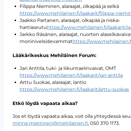
Filippa Nieminen, alaraajat, olkapää ja selkä
https://www.mehilainen.fi/laakarit/filippa-niem
Jaakko Partanen, alaraajat, olkapää ja niska-
hartiaseutu
https://www.mehilainen.fi/laakarit/
Jarkko Räsänen, alaraajat, nuorten alaselkävaivat
moninivelsidevammat
https://www.mehilainen.fi
Lääkärikeskus Mehiläinen Forum:
Jari Anttila, tuki- ja liikuntaelinvaivat, OMT
https://www.mehilainen.fi/laakarit/jari-anttila
Arttu Suokas, alaraajat, lantio
https://www.mehilainen.fi/laakarit/arttu-suokas
Etkö löydä vapaata aikaa?
Jos et löydä vapaata aikaa, voit olla yhteydessä se
minne.miettinen@mehilainen.fi
, 050 370 1173.