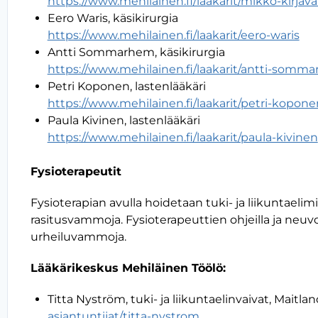
https://www.mehilainen.fi/laakarit/mikko-kirjav
Eero Waris, käsikirurgia
https://www.mehilainen.fi/laakarit/eero-waris
Antti Sommarhem, käsikirurgia
https://www.mehilainen.fi/laakarit/antti-somm
Petri Koponen, lastenlääkäri
https://www.mehilainen.fi/laakarit/petri-kopone
Paula Kivinen, lastenlääkäri
https://www.mehilainen.fi/laakarit/paula-kivinen
Fysioterapeutit
Fysioterapian avulla hoidetaan tuki- ja liikuntaelimis
rasitusvammoja. Fysioterapeuttien ohjeilla ja neu
urheiluvammoja.
Lääkärikeskus Mehiläinen Töölö:
Titta Nyström, tuki- ja liikuntaelinvaivat, Maitla
asiantuntijat/titta-nystrom