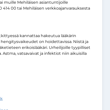
ai muille Mehiläisen asiantuntijoille
0 414 00 tai Mehiläisen verkkoajanvarauksesta
itkittyessä kannattaa hakeutua lääkärin
t ja hengitysvaikeudet on hoidettavissa. Niistä ja
etieteen erikoislääkäri. Urheilijoille tyypilliset
 Astma, vatsavaivat ja infektiot niin aikuisilla
ck