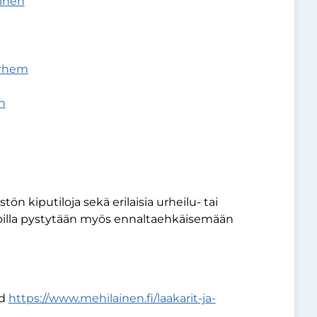
ainen
arhem
n
tön kiputiloja sekä erilaisia urheilu- tai
voilla pystytään myös ennaltaehkäisemään
nd
https://www.mehilainen.fi/laakarit-ja-