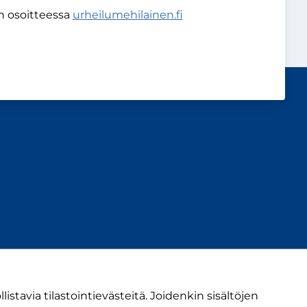
in osoitteessa
urheilumehilainen.fi
ivu
kanava
avia tilastointievästeitä. Joidenkin sisältöjen