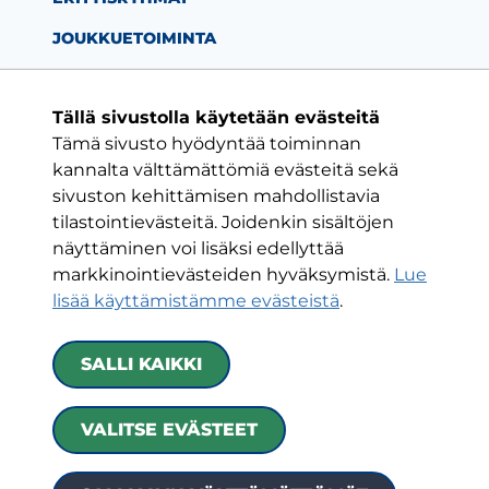
JOUKKUETOIMINTA
Tällä sivustolla käytetään evästeitä
Tämä sivusto hyödyntää toiminnan
Facebook-sivu
Twitter-sivu
Instagram-s
YouTube-
kannalta välttämättömiä evästeitä sekä
sivuston kehittämisen mahdollistavia
tilastointievästeitä. Joidenkin sisältöjen
ON VAIN YKSI KLUBI
näyttäminen voi lisäksi edellyttää
markkinointievästeiden hyväksymistä.
Lue
HJK RY
lisää käyttämistämme evästeistä
.​​​​​​​
Urheilukatu 5
00250 Helsinki
SALLI KAIKKI
Kaikki yhteystiedot
|
Toimintaehdot
|
Tietoa
VALITSE EVÄSTEET
evästeistä
|
Saavutettavuusseloste