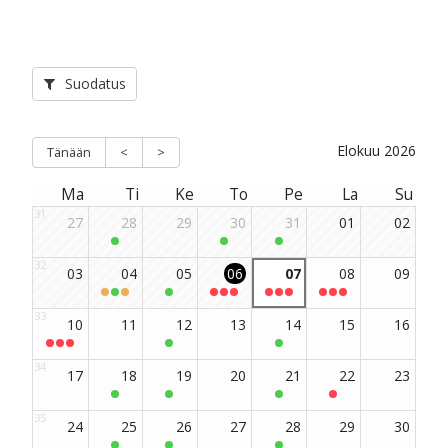
m-sivu
be-kanava