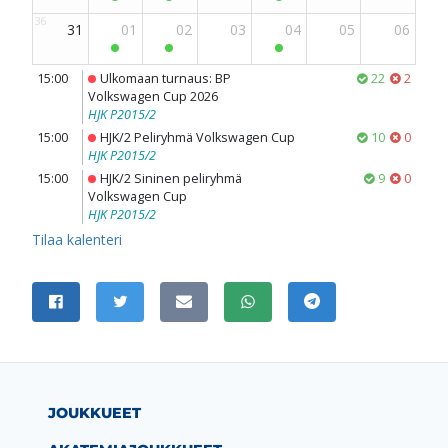
JAA SIVU
Jaa Facebookissa
Jaa Twitterissä
Jaa sähköpostitse
Jaa WhatsAppissa
Jaa Telegramissa
JOUKKUEET