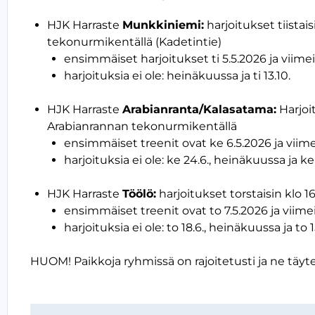
HJK Harraste
Munkkiniemi:
harjoitukset tiista
tekonurmikentällä (Kadetintie)
ensimmäiset harjoitukset ti 5.5.2026 ja viimei
harjoituksia ei ole: heinäkuussa ja ti 13.10.
HJK Harraste
Arabianranta/Kalasatama:
Harjoi
Arabianrannan tekonurmikentällä
ensimmäiset treenit ovat ke 6.5.2026 ja viim
harjoituksia ei ole: ke 24.6., heinäkuussa ja ke 
HJK Harraste
Töölö:
harjoitukset torstaisin klo 1
ensimmäiset treenit ovat to 7.5.2026 ja viime
harjoituksia ei ole: to 18.6., heinäkuussa ja to 1
HUOM! Paikkoja ryhmissä on rajoitetusti ja ne täyt