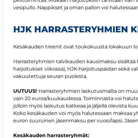
pelitoimintaa. Mukaan harjoituksiin tarvitaan vain 
vesipullo. Nappikset ja oman pallon voi halutessa
HJK HARRASTERYHMIEN K
Kesäkauden treenit ovat toukokuusta lokakuun l
Harrasteryhmien talvikauden kausimaksu sisältää 
harjoitukset viikossa), HJK-harjoituspaidan sekä v
vakuutettuja seuran puolesta.
UUTUUS!
Harrasteryhmien laskutusmallia on muute
vain 20 euroa/kuukaudessa. Toiminnasta voi halut
jolloin myös laskutus katkeaa ja jäljellä olevista 
Koko kesäkauden voi myös halutessaan maksaa yhdell
euron suuruinen jäsenmaksu per vuosi/lapsi. Jäs
Kesäkauden harrasteryhmät: