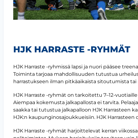
HJK HARRASTE -RYHMÄT
HJK Harraste -ryhmissä lapsi ja nuori pääsee treen
Toiminta tarjoaa mahdollisuuden tutustua urheilus
harrastukseen ilman pitkäaikaista sitoutumista tai
HJK Harraste -ryhmät on tarkoitettu 7–12-vuotiail
Aiempaa kokemusta jalkapallosta ei tarvita. Pelaaja
saakka tai tutustua jalkapalloon HJK Harrasteen k
HJK:n kaupunginosajoukkueisiin. HJK Harrasteen oh
HJK Harraste -ryhmät harjoittelevat kerran viikossa.