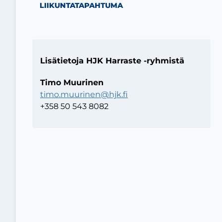
LIIKUNTATAPAHTUMA
Lisätietoja HJK Harraste -ryhmistä
Timo Muurinen
timo.muurinen@hjk.fi
+358 50 543 8082
ivu
kanava