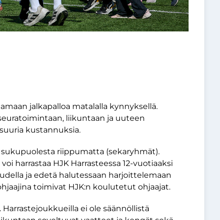
aamaan jalkapalloa matalalla kynnyksellä.
euratoimintaan, liikuntaan ja uuteen
 suuria kustannuksia.
le sukupuolesta riippumatta (sekaryhmät).
 voi harrastaa HJK Harrasteessa 12-vuotiaaksi
audella ja edetä halutessaan harjoittelemaan
jaajina toimivat HJK:n koulutetut ohjaajat.
 Harrastejoukkueilla ei ole säännöllistä