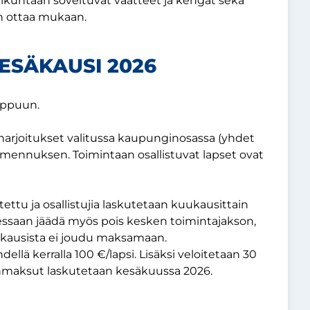
liikuntaan soveltuvat vaatteet ja kengät sekä
an ottaa mukaan.
ESÄKAUSI 2026
oppuun.
harjoitukset valitussa kaupunginosassa (yhdet
almennuksen. Toimintaan osallistuvat lapset ovat
ttu ja osallistujia laskutetaan kuukausittain
essaan jäädä myös pois kesken toimintajakson,
kuukausista ei joudu maksamaan.
ä kerralla 100 €/lapsi. Lisäksi veloitetaan 30
enmaksut laskutetaan kesäkuussa 2026.