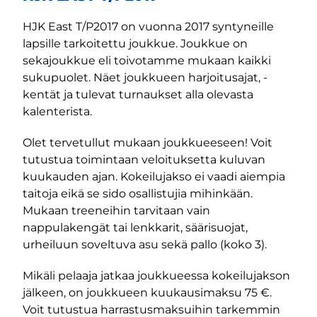
HJK East T/P2017 on vuonna 2017 syntyneille
lapsille tarkoitettu joukkue. Joukkue on
sekajoukkue eli toivotamme mukaan kaikki
sukupuolet. Näet joukkueen harjoitusajat, -
kentät ja tulevat turnaukset alla olevasta
kalenterista.
Olet tervetullut mukaan joukkueeseen! Voit
tutustua toimintaan veloituksetta kuluvan
kuukauden ajan. Kokeilujakso ei vaadi aiempia
taitoja eikä se sido osallistujia mihinkään.
Mukaan treeneihin tarvitaan vain
nappulakengät tai lenkkarit, säärisuojat,
urheiluun soveltuva asu sekä pallo (koko 3).
Mikäli pelaaja jatkaa joukkueessa kokeilujakson
jälkeen, on joukkueen kuukausimaksu 75 €.
Voit tutustua harrastusmaksuihin tarkemmin