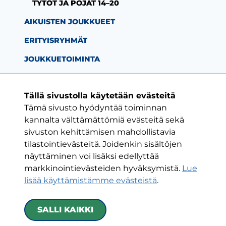
TYTÖT JA POJAT 14–20
AIKUISTEN JOUKKUEET
ERITYISRYHMÄT
JOUKKUETOIMINTA
Tällä sivustolla käytetään evästeitä
Tämä sivusto hyödyntää toiminnan
Facebook-sivu
Twitter-sivu
Instagram-s
YouTube-
kannalta välttämättömiä evästeitä sekä
sivuston kehittämisen mahdollistavia
tilastointievästeitä. Joidenkin sisältöjen
ON VAIN YKSI KLUBI
näyttäminen voi lisäksi edellyttää
markkinointievästeiden hyväksymistä.
Lue
HJK RY
lisää käyttämistämme evästeistä
.​​​​​​​
Urheilukatu 5
00250 Helsinki
SALLI KAIKKI