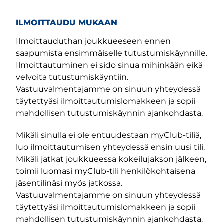
ILMOITTAUDU MUKAAN
Ilmoittauduthan joukkueeseen ennen
saapumista ensimmäiselle tutustumiskäynnille.
Ilmoittautuminen ei sido sinua mihinkään eikä
velvoita tutustumiskäyntiin.
Vastuuvalmentajamme on sinuun yhteydessä
täytettyäsi ilmoittautumislomakkeen ja sopii
mahdollisen tutustumiskäynnin ajankohdasta.
Mikäli sinulla ei ole entuudestaan myClub-tiliä,
luo ilmoittautumisen yhteydessä ensin uusi tili.
Mikäli jatkat joukkueessa kokeilujakson jälkeen,
toimii luomasi myClub-tili henkilökohtaisena
jäsentilinäsi myös jatkossa.
m-sivu
be-kanava
Vastuuvalmentajamme on sinuun yhteydessä
täytettyäsi ilmoittautumislomakkeen ja sopii
mahdollisen tutustumiskäynnin ajankohdasta.