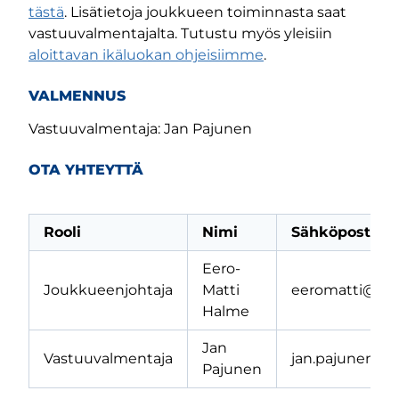
tästä
. Lisätietoja joukkueen toiminnasta saat
vastuuvalmentajalta. Tutustu myös yleisiin
aloittavan ikäluokan ohjeisiimme
.
VALMENNUS
Vastuuvalmentaja: Jan Pajunen
OTA YHTEYTTÄ
Rooli
Nimi
Sähköposti
Eero-
Joukkueenjohtaja
Matti
eeromatti@m
Halme
Jan
Vastuuvalmentaja
jan.pajunen@hj
Pajunen