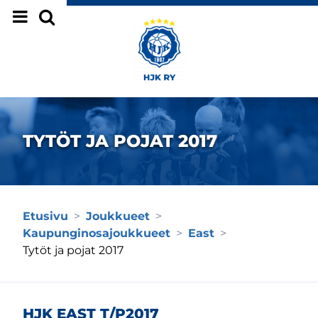
Siirry sivun sisältöön
TYTÖT JA POJAT 2017
Etusivu
>
Joukkueet
>
Kaupunginosajoukkueet
>
East
>
Tytöt ja pojat 2017
HJK EAST T/P2017