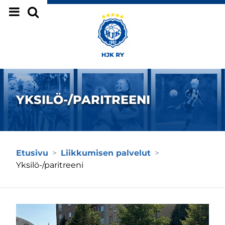
Siirry sivun sisältöön
YKSILÖ-/PARITREENI
Etusivu
>
Liikkumisen palvelut
>
Yksilö-/paritreeni