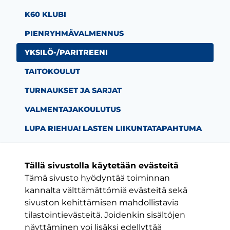
K60 KLUBI
PIENRYHMÄVALMENNUS
YKSILÖ-/PARITREENI
TAITOKOULUT
TURNAUKSET JA SARJAT
VALMENTAJAKOULUTUS
LUPA RIEHUA! LASTEN LIIKUNTATAPAHTUMA
Tällä sivustolla käytetään evästeitä
Tämä sivusto hyödyntää toiminnan
Facebook-sivu
Twitter-sivu
Instagram-s
YouTube-
kannalta välttämättömiä evästeitä sekä
sivuston kehittämisen mahdollistavia
tilastointievästeitä. Joidenkin sisältöjen
ON VAIN YKSI KLUBI
näyttäminen voi lisäksi edellyttää