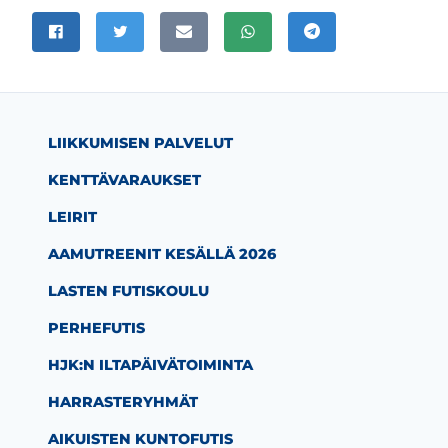
JAA SIVU
Jaa Facebookissa
Jaa Twitterissä
Jaa sähköpostitse
Jaa WhatsAppissa
Jaa Telegramissa
LIIKKUMISEN PALVELUT
KENTTÄVARAUKSET
LEIRIT
AAMUTREENIT KESÄLLÄ 2026
LASTEN FUTISKOULU
PERHEFUTIS
HJK:N ILTAPÄIVÄTOIMINTA
HARRASTERYHMÄT
AIKUISTEN KUNTOFUTIS