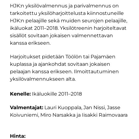
HJK:n yksilövalmennus ja parivalmennus on
tarkoitettu yksilöharjoittelusta kiinnostuneille
HJK:n pelaajille sekä muiden seurojen pelaajille,
ikäluokat 2011–2018. Yksilötreenin harjoiteltavat
sisällöt sovitaan jokaisen valmennettavan
kanssa erikseen.
Harjoitukset pidetään Töölön tai Pajamäen
kuplassa ja ajankohdat sovitaan jokaisen
pelaajan kanssa erikseen. Ilmoittautuminen
yksilövalmennukseen alta.
Kenelle:
Ikäluokille 2011–2018
Valmentajat:
Lauri Kuoppala, Jan Nissi, Jasse
Koivuniemi, Miro Narsakka ja Iisakki Raimovaara
m-sivu
be-kanava
Hinta: