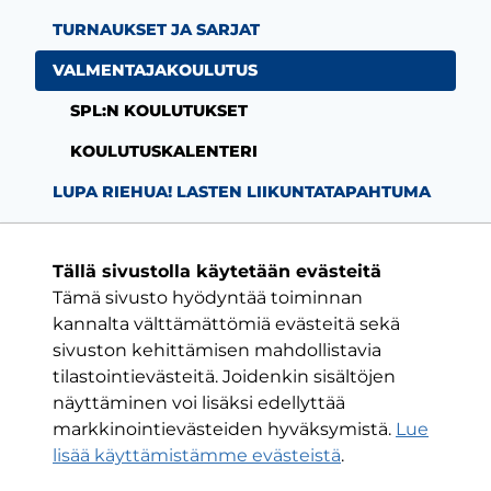
TURNAUKSET JA SARJAT
VALMENTAJAKOULUTUS
SPL:N KOULUTUKSET
KOULUTUSKALENTERI
LUPA RIEHUA! LASTEN LIIKUNTATAPAHTUMA
Tällä sivustolla käytetään evästeitä
Tämä sivusto hyödyntää toiminnan
Facebook-sivu
Twitter-sivu
Instagram-s
YouTube-
kannalta välttämättömiä evästeitä sekä
sivuston kehittämisen mahdollistavia
tilastointievästeitä. Joidenkin sisältöjen
ON VAIN YKSI KLUBI
näyttäminen voi lisäksi edellyttää
markkinointievästeiden hyväksymistä.
Lue
HJK RY
lisää käyttämistämme evästeistä
.​​​​​​​
Urheilukatu 5