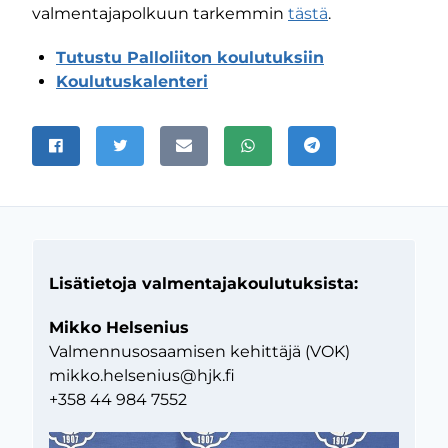
valmentajapolkuun tarkemmin
tästä
.
Tutustu Palloliiton koulutuksiin
Koulutuskalenteri
JAA SIVU
Jaa Facebookissa
Jaa Twitterissä
Jaa sähköpostitse
Jaa WhatsAppissa
Jaa Telegramissa
Lisätietoja valmentajakoulutuksista:
Mikko Helsenius
Valmennusosaamisen kehittäjä (VOK)
mikko.helsenius@hjk.fi
+358 44 984 7552