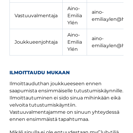
Aino-
aino-
Vastuuvalmentaja
Emilia
emilia.ylen@hjk.fi
Ylén
Aino-
aino-
Joukkueenjohtaja
Emilia
emilia.ylen@hjk.fi
Ylén
ILMOITTAUDU MUKAAN
Ilmoittauduthan joukkueeseen ennen
saapumista ensimmäiselle tutustumiskäynnille.
Ilmoittautuminen ei sido sinua mihinkään eikä
velvoita tutustumiskäyntiin.
Vastuuvalmentajamme on sinuun yhteydessä
ennen ensimmäistä tapahtumaa.
Mikäli sinulla ei ole entuudestaan myClub-tiliä,