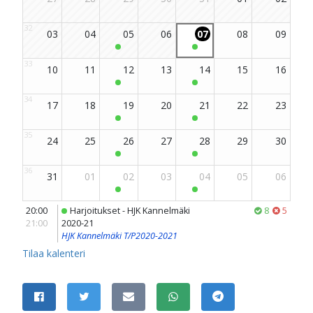
JAA SIVU
Jaa Facebookissa
Jaa Twitterissä
Jaa sähköpostitse
Jaa WhatsAppissa
Jaa Telegramissa