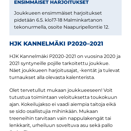
ENSIMMÄISET HARJOITUKSET
Joukkueen ensimmäiset harjoitukset
pidetään 6.5. klo17-18 Malminkartanon
tekonurmella, osoite Naapuripellontie 12.
HJK KANNELMÄKI P2020–2021
HJK Kannelmäki P2020-2021 on vuosina 2020 ja
2021 syntyneille pojille tarkoitettu joukkue.
Näet joukkueen harjoitusajat, -kentät ja tulevat
turnaukset alla olevasta kalenterista.
Olet tervetullut mukaan joukkueeseen! Voit
tutustua toimintaan veloituksetta toukokuun
ajan. Kokeilujakso ei vaadi aiempia taitoja eikä
se sido osallistujia mihinkään. Mukaan
treeneihin tarvitaan vain nappulakengät tai
lenkkarit, urheiluun soveltuva asu sekä pallo