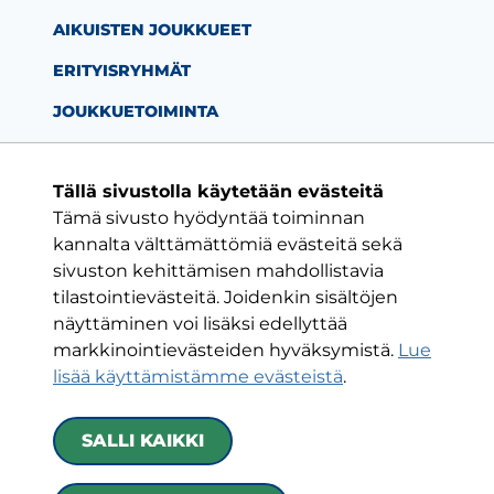
AIKUISTEN JOUKKUEET
ERITYISRYHMÄT
JOUKKUETOIMINTA
Tällä sivustolla käytetään evästeitä
Tämä sivusto hyödyntää toiminnan
Facebook-sivu
Twitter-sivu
Instagram-s
YouTube-
kannalta välttämättömiä evästeitä sekä
sivuston kehittämisen mahdollistavia
tilastointievästeitä. Joidenkin sisältöjen
ON VAIN YKSI KLUBI
näyttäminen voi lisäksi edellyttää
markkinointievästeiden hyväksymistä.
Lue
HJK RY
lisää käyttämistämme evästeistä
.​​​​​​​
Urheilukatu 5
00250 Helsinki
SALLI KAIKKI
Kaikki yhteystiedot
|
Toimintaehdot
|
Tietoa