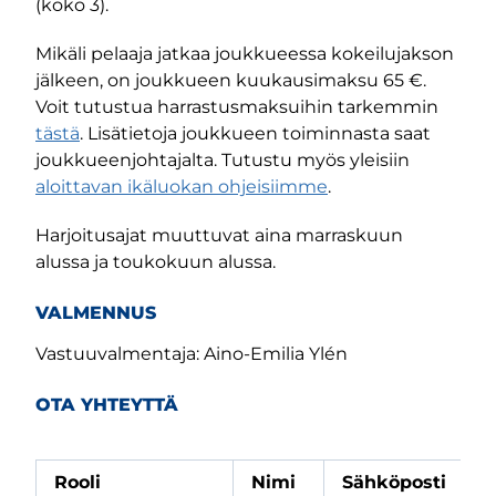
(koko 3).
Mikäli pelaaja jatkaa joukkueessa kokeilujakson
jälkeen, on joukkueen kuukausimaksu 65 €.
Voit tutustua harrastusmaksuihin tarkemmin
tästä
. Lisätietoja joukkueen toiminnasta saat
joukkueenjohtajalta. Tutustu myös yleisiin
aloittavan ikäluokan ohjeisiimme
.
Harjoitusajat muuttuvat aina marraskuun
alussa ja toukokuun alussa.
VALMENNUS
Vastuuvalmentaja: Aino-Emilia Ylén
OTA YHTEYTTÄ
Rooli
Nimi
Sähköposti