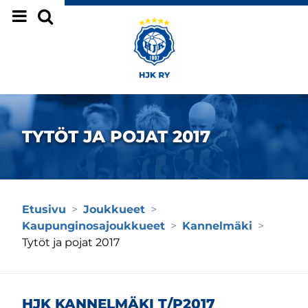
Siirry sivun sisältöön
TYTÖT JA POJAT 2017
Etusivu
>
Joukkueet
>
Kaupunginosajoukkueet
>
Kannelmäki
>
Tytöt ja pojat 2017
HJK KANNELMÄKI T/P2017