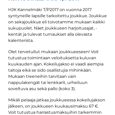
HJK Kannelmäki T/P2017 on vuonna 2017
syntyneille lapsille tarkoitettu joukkue. Joukkue
on sekajoukkue eli toivotamme mukaan kaikki
sukupuolet. Näet joukkueen harjoitusajat, -
kentät ja tulevat turnaukset alla olevasta
kalenterista.
Olet tervetullut mukaan joukkueeseen! Voit
tutustua toimintaan veloituksetta kuluvan
kuukauden ajan. Kokeilujakso ei vaadi aiempia
taitoja eikä se sido osallistujia mihinkään.
Mukaan treeneihin tarvitaan vain
nappulakengät tai lenkkarit, urheiluun
soveltuva asu sekä pallo (koko 3).
Mikäli pelaaja jatkaa joukkueessa kokeilujakson
jälkeen, on joukkueen kuukausimaksu 67 €.
Voit tutustua harrastusmaksuihin tarkemmin