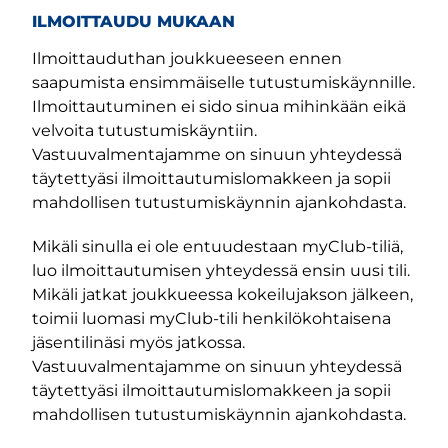
ILMOITTAUDU MUKAAN
Ilmoittauduthan joukkueeseen ennen
saapumista ensimmäiselle tutustumiskäynnille.
Ilmoittautuminen ei sido sinua mihinkään eikä
velvoita tutustumiskäyntiin.
Vastuuvalmentajamme on sinuun yhteydessä
täytettyäsi ilmoittautumislomakkeen ja sopii
mahdollisen tutustumiskäynnin ajankohdasta.
Mikäli sinulla ei ole entuudestaan myClub-tiliä,
luo ilmoittautumisen yhteydessä ensin uusi tili.
Mikäli jatkat joukkueessa kokeilujakson jälkeen,
toimii luomasi myClub-tili henkilökohtaisena
jäsentilinäsi myös jatkossa.
Vastuuvalmentajamme on sinuun yhteydessä
täytettyäsi ilmoittautumislomakkeen ja sopii
mahdollisen tutustumiskäynnin ajankohdasta.