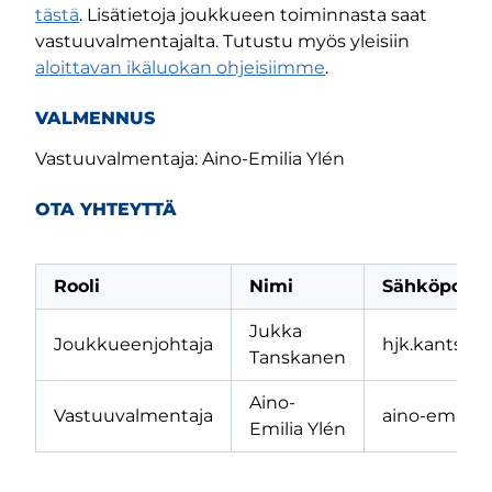
tästä
. Lisätietoja joukkueen toiminnasta saat
vastuuvalmentajalta. Tutustu myös yleisiin
aloittavan ikäluokan ohjeisiimme
.
VALMENNUS
Vastuuvalmentaja: Aino-Emilia Ylén
OTA YHTEYTTÄ
Rooli
Nimi
Sähköposti
Jukka
Joukkueenjohtaja
hjk.kantsu2
Tanskanen
Aino-
Vastuuvalmentaja
aino-emilia.
Emilia Ylén