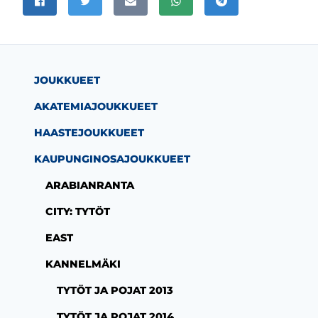
Jaa Facebookissa
Jaa Twitterissä
Jaa sähköpostitse
Jaa WhatsAppissa
Jaa Telegramissa
JOUKKUEET
AKATEMIAJOUKKUEET
HAASTEJOUKKUEET
KAUPUNGINOSAJOUKKUEET
ARABIANRANTA
CITY: TYTÖT
EAST
KANNELMÄKI
TYTÖT JA POJAT 2013
TYTÖT JA POJAT 2014