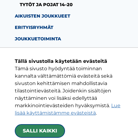
TYTÖT JA POJAT 14–20
AIKUISTEN JOUKKUEET
ERITYISRYHMÄT
JOUKKUETOIMINTA
Tällä sivustolla käytetään evästeitä
Tämä sivusto hyödyntää toiminnan
Facebook-sivu
Twitter-sivu
Instagram-s
YouTube-
kannalta välttämättömiä evästeitä sekä
sivuston kehittämisen mahdollistavia
tilastointievästeitä. Joidenkin sisältöjen
ON VAIN YKSI KLUBI
näyttäminen voi lisäksi edellyttää
markkinointievästeiden hyväksymistä.
Lue
HJK RY
lisää käyttämistämme evästeistä
.​​​​​​​
Urheilukatu 5
00250 Helsinki
SALLI KAIKKI