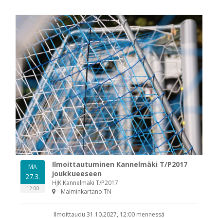
m-sivu
be-kanava