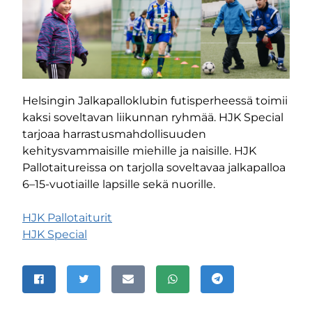
Helsingin Jalkapalloklubin futisperheessä toimii
kaksi soveltavan liikunnan ryhmää. HJK Special
tarjoaa harrastusmahdollisuuden
kehitysvammaisille miehille ja naisille. HJK
Pallotaitureissa on tarjolla soveltavaa jalkapalloa
6–15-vuotiaille lapsille sekä nuorille.
HJK Pallotaiturit
HJK Special
JAA SIVU
Jaa Facebookissa
Jaa Twitterissä
Jaa sähköpostitse
Jaa WhatsAppissa
Jaa Telegramissa