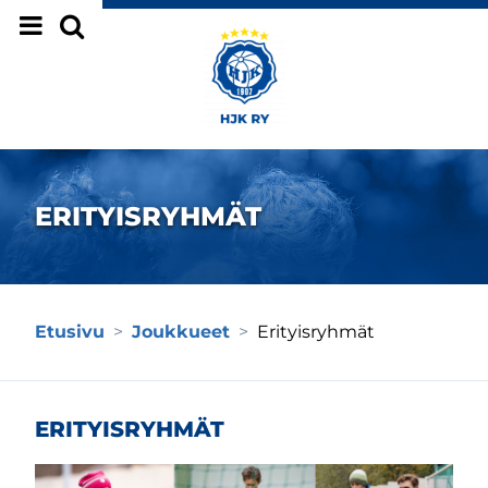
Siirry sivun sisältöön
ERITYISRYHMÄT
Etusivu
>
Joukkueet
>
Erityisryhmät
ERITYISRYHMÄT