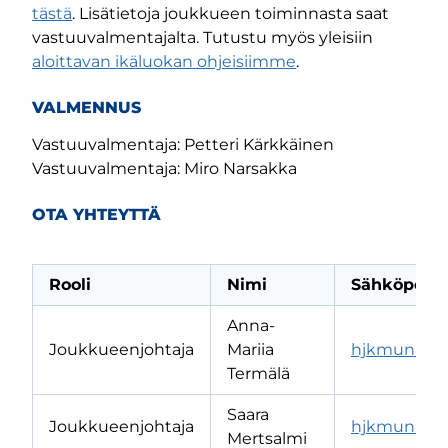
tästä
. Lisätietoja joukkueen toiminnasta saat
vastuuvalmentajalta. Tutustu myös yleisiin
aloittavan ikäluokan ohjeisiimme
.
VALMENNUS
Vastuuvalmentaja: Petteri Kärkkäinen
Vastuuvalmentaja: Miro Narsakka
OTA YHTEYTTÄ
Rooli
Nimi
Sähköposti
Anna-
Joukkueenjohtaja
Mariia
hjkmunkka
Termälä
Saara
Joukkueenjohtaja
hjkmunkka
Mertsalmi