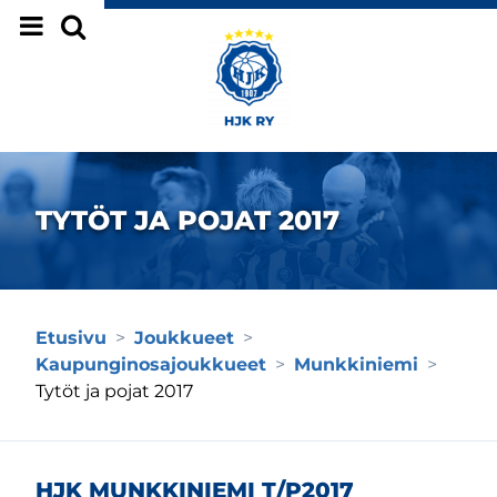
Siirry sivun sisältöön
TYTÖT JA POJAT 2017
Etusivu
>
Joukkueet
>
Kaupunginosajoukkueet
>
Munkkiniemi
>
Tytöt ja pojat 2017
HJK MUNKKINIEMI T/P2017