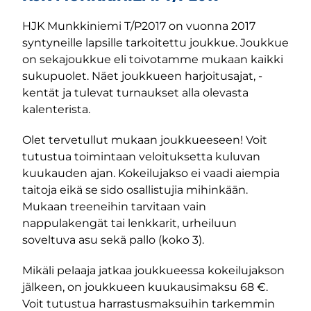
HJK Munkkiniemi T/P2017 on vuonna 2017
syntyneille lapsille tarkoitettu joukkue. Joukkue
on sekajoukkue eli toivotamme mukaan kaikki
sukupuolet. Näet joukkueen harjoitusajat, -
kentät ja tulevat turnaukset alla olevasta
kalenterista.
Olet tervetullut mukaan joukkueeseen! Voit
tutustua toimintaan veloituksetta kuluvan
kuukauden ajan. Kokeilujakso ei vaadi aiempia
taitoja eikä se sido osallistujia mihinkään.
Mukaan treeneihin tarvitaan vain
nappulakengät tai lenkkarit, urheiluun
soveltuva asu sekä pallo (koko 3).
Mikäli pelaaja jatkaa joukkueessa kokeilujakson
jälkeen, on joukkueen kuukausimaksu 68 €.
Voit tutustua harrastusmaksuihin tarkemmin