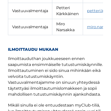
Petteri
Vastuuvalmentaja
petteri.kar
Kärkkäinen
Miro
Vastuuvalmentaja
miro.narsak
Narsakka
ILMOITTAUDU MUKAAN
Ilmoittauduthan joukkueeseen ennen
saapumista ensimmäiselle tutustumiskäynnille.
Ilmoittautuminen ei sido sinua mihinkään eikä
velvoita tutustumiskäyntiin.
Vastuuvalmentajamme on sinuun yhteydessä
täytettyäsi ilmoittautumislomakkeen ja sopii
mahdollisen tutustumiskäynnin ajankohdasta.
Mikäli sinulla ei ole entuudestaan myClub-tiliä,