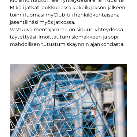
luo ilmoittautumisen yhteydessä ensin uusi tili.
Mikäli jatkat joukkueessa kokeilujakson jälkeen,
m-sivu
be-kanava
toimii luomasi myClub-tili henkilökohtaisena
jäsentilinäsi myös jatkossa.
Vastuuvalmentajamme on sinuun yhteydessä
täytettyäsi ilmoittautumislomakkeen ja sopii
mahdollisen tutustumiskäynnin ajankohdasta.