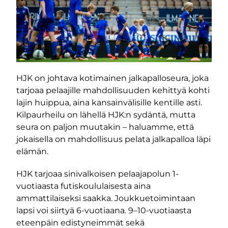
HJK on johtava kotimainen jalkapalloseura, joka
tarjoaa pelaajille mahdollisuuden kehittyä kohti
lajin huippua, aina kansainvälisille kentille asti.
Kilpaurheilu on lähellä HJK:n sydäntä, mutta
seura on paljon muutakin – haluamme, että
jokaisella on mahdollisuus pelata jalkapalloa läpi
elämän.
HJK tarjoaa sinivalkoisen pelaajapolun 1-
vuotiaasta futiskoululaisesta aina
ammattilaiseksi saakka. Joukkuetoimintaan
lapsi voi siirtyä 6-vuotiaana. 9–10-vuotiaasta
eteenpäin edistyneimmät sekä