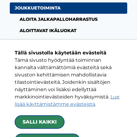
JOUKKUETOIMINTA
ALOITA JALKAPALLOHARRASTUS
ALOITTAVAT IKÄLUOKAT
Tällä sivustolla käytetään evästeitä
Tämä sivusto hyödyntää toiminnan
Facebook-sivu
Twitter-sivu
Instagram-s
YouTube-
kannalta välttämättömiä evästeitä sekä
sivuston kehittämisen mahdollistavia
tilastointievästeitä. Joidenkin sisältöjen
ON VAIN YKSI KLUBI
näyttäminen voi lisäksi edellyttää
markkinointievästeiden hyväksymistä.
Lue
HJK RY
lisää käyttämistämme evästeistä
.​​​​​​​
Urheilukatu 5
00250 Helsinki
SALLI KAIKKI
Kaikki yhteystiedot
|
Toimintaehdot
|
Tietoa