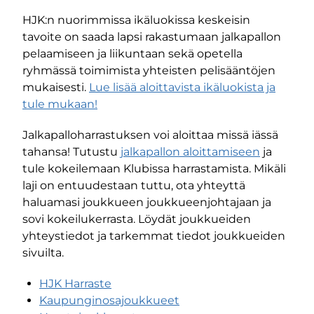
HJK:n nuorimmissa ikäluokissa keskeisin
tavoite on saada lapsi rakastumaan jalkapallon
pelaamiseen ja liikuntaan sekä opetella
ryhmässä toimimista yhteisten pelisääntöjen
mukaisesti.
Lue lisää aloittavista ikäluokista ja
tule mukaan!
Jalkapalloharrastuksen voi aloittaa missä iässä
tahansa! Tutustu
jalkapallon aloittamiseen
ja
tule kokeilemaan Klubissa harrastamista. Mikäli
laji on entuudestaan tuttu, ota yhteyttä
haluamasi joukkueen joukkueenjohtajaan ja
sovi kokeilukerrasta. Löydät joukkueiden
yhteystiedot ja tarkemmat tiedot joukkueiden
sivuilta.
HJK Harraste
Kaupunginosajoukkueet