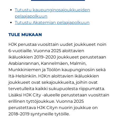
Tutustu kaupunginosajoukkueiden
pelaajapolkuun
Tutustu Akatemian pelaajapolkuun
TULE MUKAAN
HJK perustaa vuosittain uudet joukkueet noin
6-vuotiaille. Vuonna 2025 aloittavien
ikäluokkien 2019–2020 joukkueet perustetaan
Arabianrannan, Kannelmäen, Malmin,
Munkkiniemen ja Töölön kaupunginosiin sekä
Itä-Helsinkiin. HJK:n aloittavien ikäluokkien
joukkueet ovat sekajoukkueita, joihin ovat
tervetulleita kaikki sukupuolesta riippumatta.
Lisäksi HJK City -alueelle perustetaan vuosittain
erillinen tyttöjoukkue. Vuonna 2025
perustettava HJK Cityn nuorin joukkue on
2018–2019 syntyneille tytöille.