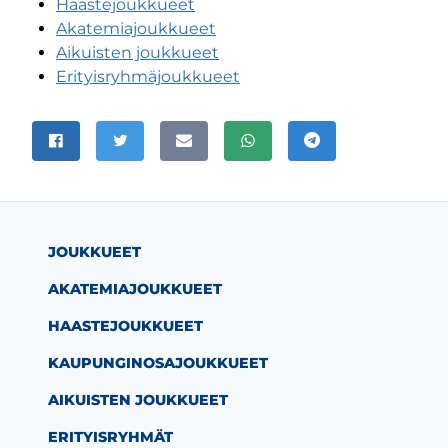
Haastejoukkueet
Akatemiajoukkueet
Aikuisten joukkueet
Erityisryhmäjoukkueet
JAA SIVU
Jaa Facebookissa
Jaa Twitterissä
Jaa sähköpostitse
Jaa WhatsAppissa
Jaa Telegramissa
JOUKKUEET
AKATEMIAJOUKKUEET
HAASTEJOUKKUEET
KAUPUNGINOSAJOUKKUEET
AIKUISTEN JOUKKUEET
ERITYISRYHMÄT