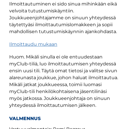
Ilmoittautuminen ei sido sinua mihinkään eikä
velvoita tutustumiskäyntiin.
Joukkueenjohtajamme on sinuun yhteydessä
täytettyäsi ilmoittautumislomakkeen ja sopii
mahdollisen tutustumiskäynnin ajankohdasta.
Ilmoittaudu mukaan
Huom. Mikäli sinulla ei ole entuudestaan
myClub-tiliä, luo ilmoittautumisen yhteydessä
ensin uusi tili. Täytä omat tietosi ja valitse sivun
alareunasta joukkue, johon haluat ilmoittautua.
Mikäli jatkat joukkueessa, toimii luomasi
myClub-tili henkilökohtaisena jäsentilinäsi
myös jatkossa. Joukkueenjohtaja on sinuun
yhteydessä ilmoittautumisen jälkeen.
VALMENNUS