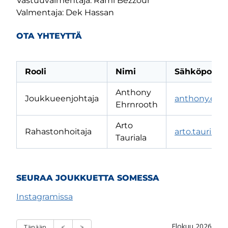
Vastuuvalmentaja: Rami Bezzour
Valmentaja: Dek Hassan
OTA YHTEYTTÄ
Rooli
Nimi
Sähköpostio
Anthony
Joukkueenjohtaja
anthony.ehr
Ehrnrooth
Arto
Rahastonhoitaja
arto.taurial
Tauriala
SEURAA JOUKKUETTA SOMESSA
Instagramissa
m-sivu
be-kanava