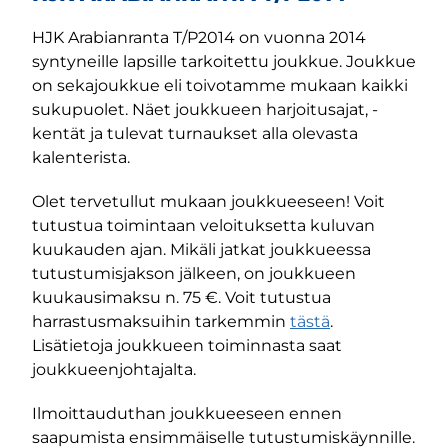
HJK Arabianranta T/P2014 on vuonna 2014
syntyneille lapsille tarkoitettu joukkue. Joukkue
on sekajoukkue eli toivotamme mukaan kaikki
sukupuolet. Näet joukkueen harjoitusajat, -
kentät ja tulevat turnaukset alla olevasta
kalenterista.
Olet tervetullut mukaan joukkueeseen! Voit
tutustua toimintaan veloituksetta kuluvan
kuukauden ajan. Mikäli jatkat joukkueessa
tutustumisjakson jälkeen, on joukkueen
kuukausimaksu n. 75 €. Voit tutustua
harrastusmaksuihin tarkemmin
tästä
.
Lisätietoja joukkueen toiminnasta saat
joukkueenjohtajalta.
Ilmoittauduthan joukkueeseen ennen
saapumista ensimmäiselle tutustumiskäynnille.