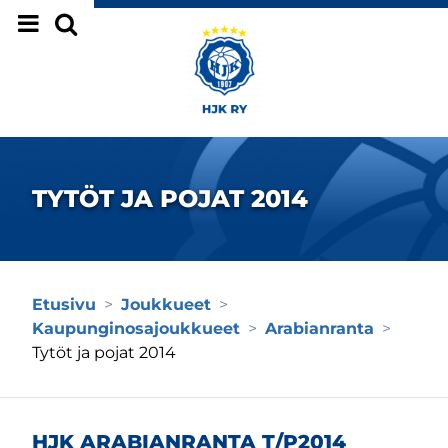
Siirry sivun sisältöön
TYTÖT JA POJAT 2014
Etusivu
>
Joukkueet
>
Kaupunginosajoukkueet
>
Arabianranta
>
Tytöt ja pojat 2014
HJK ARABIANRANTA T/P2014