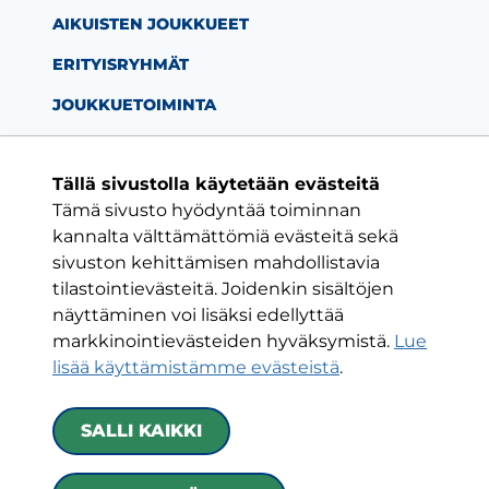
AIKUISTEN JOUKKUEET
ERITYISRYHMÄT
JOUKKUETOIMINTA
Tällä sivustolla käytetään evästeitä
Tämä sivusto hyödyntää toiminnan
Facebook-sivu
Twitter-sivu
Instagram-s
YouTube-
kannalta välttämättömiä evästeitä sekä
sivuston kehittämisen mahdollistavia
tilastointievästeitä. Joidenkin sisältöjen
ON VAIN YKSI KLUBI
näyttäminen voi lisäksi edellyttää
markkinointievästeiden hyväksymistä.
Lue
HJK RY
lisää käyttämistämme evästeistä
.​​​​​​​
Urheilukatu 5
00250 Helsinki
SALLI KAIKKI
Kaikki yhteystiedot
|
Toimintaehdot
|
Tietoa