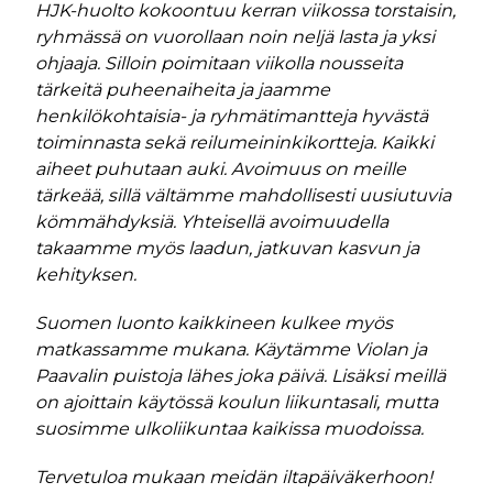
HJK-huolto kokoontuu kerran viikossa torstaisin,
ryhmässä on vuorollaan noin neljä lasta ja yksi
ohjaaja. Silloin poimitaan viikolla nousseita
tärkeitä puheenaiheita ja jaamme
henkilökohtaisia- ja ryhmätimantteja hyvästä
toiminnasta sekä reilumeininkikortteja. Kaikki
aiheet puhutaan auki. Avoimuus on meille
tärkeää, sillä vältämme mahdollisesti uusiutuvia
kömmähdyksiä. Yhteisellä avoimuudella
takaamme myös laadun, jatkuvan kasvun ja
kehityksen.
Suomen luonto kaikkineen kulkee myös
matkassamme mukana. Käytämme Violan ja
Paavalin puistoja lähes joka päivä. Lisäksi meillä
on ajoittain käytössä koulun liikuntasali, mutta
suosimme ulkoliikuntaa kaikissa muodoissa.
Tervetuloa mukaan meidän iltapäiväkerhoon!