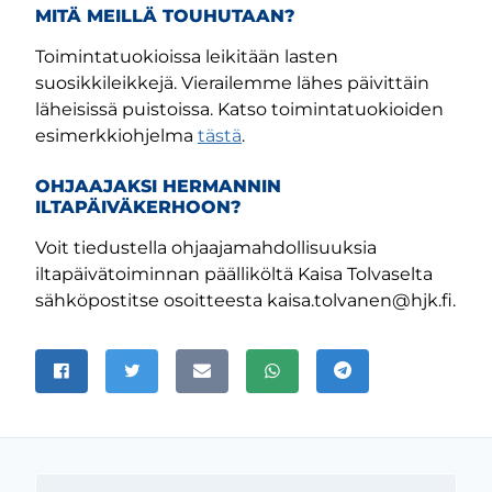
MITÄ MEILLÄ TOUHUTAAN?
Toimintatuokioissa leikitään lasten
suosikkileikkejä. Vierailemme lähes päivittäin
läheisissä puistoissa. Katso toimintatuokioiden
esimerkkiohjelma
tästä
.
OHJAAJAKSI HERMANNIN
ILTAPÄIVÄKERHOON?
m-sivu
be-kanava
Voit tiedustella ohjaajamahdollisuuksia
iltapäivätoiminnan päälliköltä Kaisa Tolvaselta
sähköpostitse osoitteesta kaisa.tolvanen@hjk.fi.
JAA SIVU
Jaa Facebookissa
Jaa Twitterissä
Jaa sähköpostitse
Jaa WhatsAppissa
Jaa Telegramissa