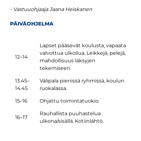
- Vastuuohjaaja Jaana Heiskanen
PÄIVÄOHJELMA
Lapset pääsevät koulusta, vapaata
valvottua ulkoilua. Leikkejä, pelejä,
12–14
mahdollisuus läksyjen
tekemiseen.
13.45–
Välipala pienissä ryhmissä, koulun
14.45
ruokalassa.
15–16
Ohjattu toimintatuokio.
Rauhallista puuhastelua
16–17
ulkona/sisällä. Kotiinlähtö.