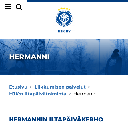
Siirry sivun sisältöön
HERMANNI
Etusivu
>
Liikkumisen palvelut
>
HJK:n iltapäivätoiminta
>
Hermanni
HERMANNIN ILTAPÄIVÄKERHO