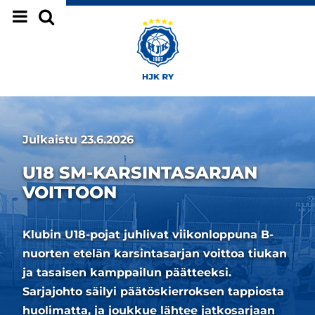
Siirry sivun sisältöön
Julkaistu
23.6.2026
U18 SM-KARSINTASARJAN
VOITTOON
Klubin U18-pojat juhlivat viikonloppuna B-
nuorten etelän karsintasarjan voittoa tiukan
ja tasaisen kamppailun päätteeksi.
Sarjajohto säilyi päätöskierroksen tappiosta
huolimatta, ja joukkue lähtee jatkosarjaan