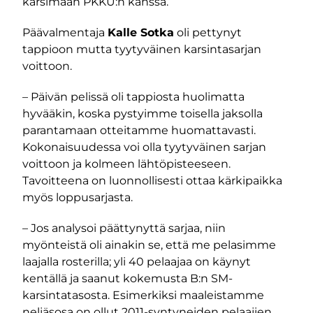
karsimaan PKKU:n kanssa.
Päävalmentaja
Kalle Sotka
oli pettynyt
tappioon mutta tyytyväinen karsintasarjan
voittoon.
– Päivän pelissä oli tappiosta huolimatta
hyvääkin, koska pystyimme toisella jaksolla
parantamaan otteitamme huomattavasti.
Kokonaisuudessa voi olla tyytyväinen sarjan
voittoon ja kolmeen lähtöpisteeseen.
Tavoitteena on luonnollisesti ottaa kärkipaikka
myös loppusarjasta.
– Jos analysoi päättynyttä sarjaa, niin
myönteistä oli ainakin se, että me pelasimme
laajalla rosterilla; yli 40 pelaajaa on käynyt
kentällä ja saanut kokemusta B:n SM-
karsintatasosta. Esimerkiksi maaleistamme
neljäsosa on ollut 2011-syntyneiden pelaajien