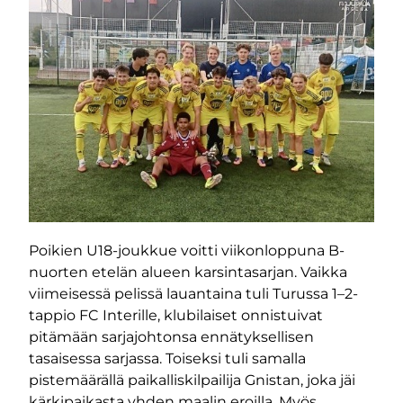
Poikien U18-joukkue voitti viikonloppuna B-
nuorten etelän alueen karsintasarjan. Vaikka
viimeisessä pelissä lauantaina tuli Turussa 1–2-
tappio FC Interille, klubilaiset onnistuivat
pitämään sarjajohtonsa ennätyksellisen
tasaisessa sarjassa. Toiseksi tuli samalla
pistemäärällä paikalliskilpailija Gnistan, joka jäi
kärkipaikasta yhden maalin eroilla. Myös