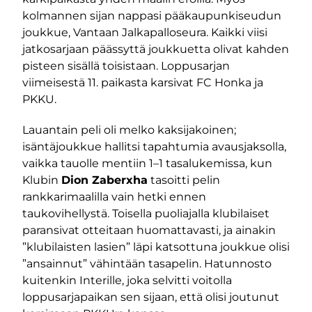
kolmannen sijan nappasi pääkaupunkiseudun
joukkue, Vantaan Jalkapalloseura. Kaikki viisi
jatkosarjaan päässyttä joukkuetta olivat kahden
pisteen sisällä toisistaan. Loppusarjan
viimeisestä 11. paikasta karsivat FC Honka ja
PKKU.
Lauantain peli oli melko kaksijakoinen;
isäntäjoukkue hallitsi tapahtumia avausjaksolla,
vaikka tauolle mentiin 1–1 tasalukemissa, kun
Klubin
Dion Zaberxha
tasoitti pelin
rankkarimaalilla vain hetki ennen
taukovihellystä. Toisella puoliajalla klubilaiset
paransivat otteitaan huomattavasti, ja ainakin
”klubilaisten lasien” läpi katsottuna joukkue olisi
”ansainnut” vähintään tasapelin. Hatunnosto
kuitenkin Interille, joka selvitti voitolla
loppusarjapaikan sen sijaan, että olisi joutunut