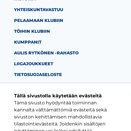
YHTEISKUNTAVASTUU
PELAAMAAN KLUBIIN
TÖIHIN KLUBIIN
KUMPPANIT
AULIS RYTKÖNEN -RAHASTO
LIIGAJOUKKUEET
TIETOSUOJASELOSTE
Tällä sivustolla käytetään evästeitä
Tämä sivusto hyödyntää toiminnan
Facebook-sivu
Twitter-sivu
Instagram-s
YouTube-
kannalta välttämättömiä evästeitä sekä
sivuston kehittämisen mahdollistavia
tilastointievästeitä. Joidenkin sisältöjen
ON VAIN YKSI KLUBI
näyttäminen voi lisäksi edellyttää