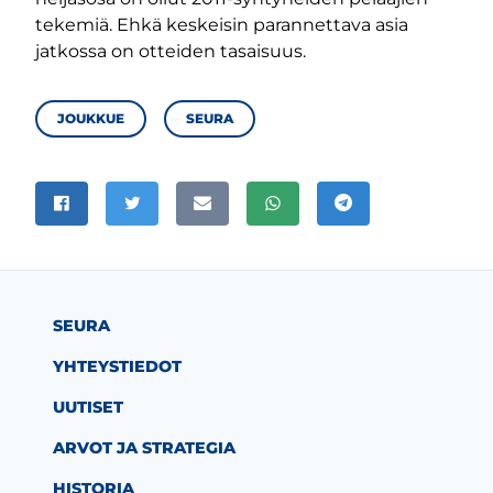
tekemiä. Ehkä keskeisin parannettava asia
jatkossa on otteiden tasaisuus.
AIHEALUEET
JOUKKUE
SEURA
JAA SIVU
Jaa Facebookissa
Jaa Twitterissä
Jaa sähköpostitse
Jaa WhatsAppissa
Jaa Telegramissa
SEURA
YHTEYSTIEDOT
UUTISET
ARVOT JA STRATEGIA
HISTORIA