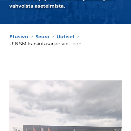
m-sivu
be-kanava
vahvoista asetelmista.
Etusivu
>
Seura
>
Uutiset
>
U18 SM-karsintasarjan voittoon